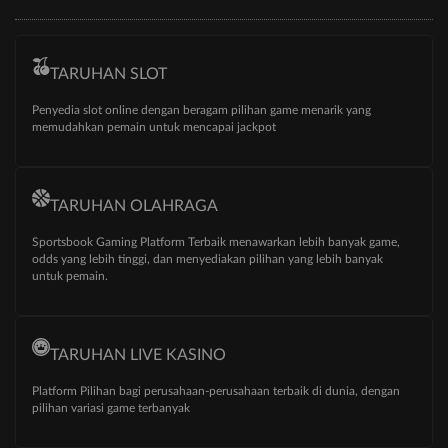
TARUHAN SLOT
Penyedia slot online dengan beragam pilihan game menarik yang
memudahkan pemain untuk mencapai jackpot
TARUHAN OLAHRAGA
Sportsbook Gaming Platform Terbaik menawarkan lebih banyak game,
odds yang lebih tinggi, dan menyediakan pilihan yang lebih banyak
untuk pemain.
TARUHAN LIVE KASINO
Platform Pilihan bagi perusahaan-perusahaan terbaik di dunia, dengan
pilihan variasi game terbanyak