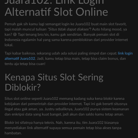
Juara102: Link Login
Alternatif Slot Online
Pernah gak sih kamu lagi semangat login ke Juara102 buat main slot favorit,
tapi malah muncul tulisan
“Situs tidak dapat diakses”
? Auto hilang mood, ya
kan? 😅 Tapi tenang bro/sis, kamu gak sendirian. Banyak pemain slot di
Indonesia ngalamin hal yang sama karena pemblokiran dari provider internet
lokal.
Tapi kabar baiknya, sekarang udah ada solusi paling simpel dan cepat:
link login
alternatif Juara102
. Jadi, kamu tetap bisa main, tetap bisa claim bonus, dan
tentu aja tetap bisa cuan!
Kenapa Situs Slot Sering
Diblokir?
Situs slot online seperti Juara102 memang kadang suka kena blokir karena
kebijakan dari pemerintah dan provider internet. Tapi ini gak berarti situsnya
ilegal atau gak aman, ya. Justru sebaliknya, Juara102 punya sistem keamanan
dan enkripsi data yang kuat banget, jadi akun dan saldo kamu tetap aman.
Blokir ini sifatnya hanya teknis. Nah, karena itu, tim Juara102 biasanya
menyediakan link alternatif supaya semua pemain tetap bisa akses tanpa
hambatan.