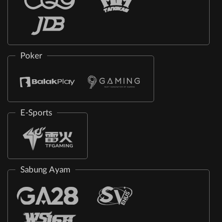
Poker
E-Sports
Sabung Ayam