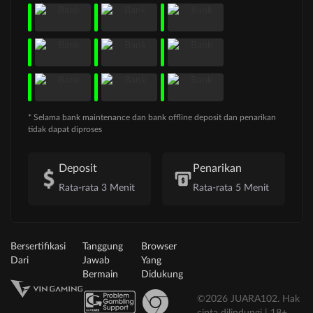
* Selama bank maintenance dan bank offline deposit dan penarikan
tidak dapat diproses
Deposit
Penarikan
Rata-rata 3 Menit
Rata-rata 5 Menit
Bersertifikasi
Tanggung
Browser
Dari
Jawab
Yang
Bermain
Didukung
©2026 JUARA102. Hak
cipta dilindungi | 18+