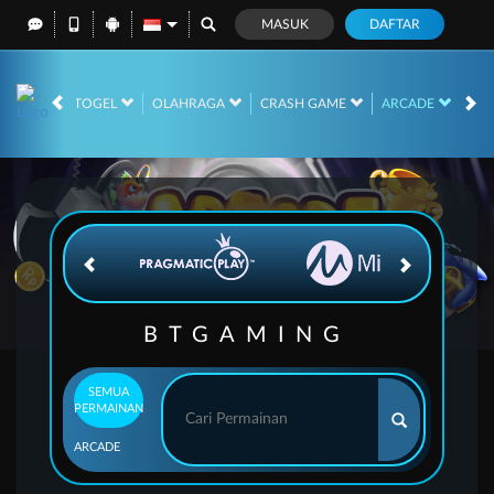
MASUK
DAFTAR
RACE
TOGEL
OLAHRAGA
CRASH GAME
ARCADE
PO
BTGAMING
SEMUA
PERMAINAN
ARCADE