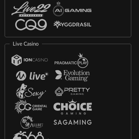
Live Casino