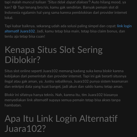
tapi malah muncul tulisan
“Situs tidak dapat diakses”
? Auto hilang mood, ya
kan? 😅 Tapi tenang bro/sis, kamu gak sendirian. Banyak pemain slot di
Indonesia ngalamin hal yang sama karena pemblokiran dari provider internet
lokal.
Tapi kabar baiknya, sekarang udah ada solusi paling simpel dan cepat:
link login
alternatif Juara102
. Jadi, kamu tetap bisa main, tetap bisa claim bonus, dan
tentu aja tetap bisa cuan!
Kenapa Situs Slot Sering
Diblokir?
Situs slot online seperti Juara102 memang kadang suka kena blokir karena
kebijakan dari pemerintah dan provider internet. Tapi ini gak berarti situsnya
ilegal atau gak aman, ya. Justru sebaliknya, Juara102 punya sistem keamanan
dan enkripsi data yang kuat banget, jadi akun dan saldo kamu tetap aman.
Blokir ini sifatnya hanya teknis. Nah, karena itu, tim Juara102 biasanya
menyediakan link alternatif supaya semua pemain tetap bisa akses tanpa
hambatan.
Apa Itu Link Login Alternatif
Juara102?