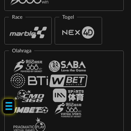
Race
Togel
Olahraga
Tap Me!