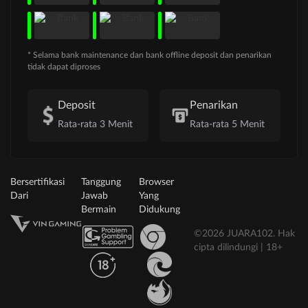
* Selama bank maintenance dan bank offline deposit dan penarikan
tidak dapat diproses
Deposit
Penarikan
Rata-rata 3 Menit
Rata-rata 5 Menit
Bersertifikasi
Tanggung
Browser
Dari
Jawab
Yang
Bermain
Didukung
©2026 JUARA102. Hak
cipta dilindungi | 18+