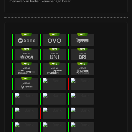
menawarkan hadiah kemenangan besar