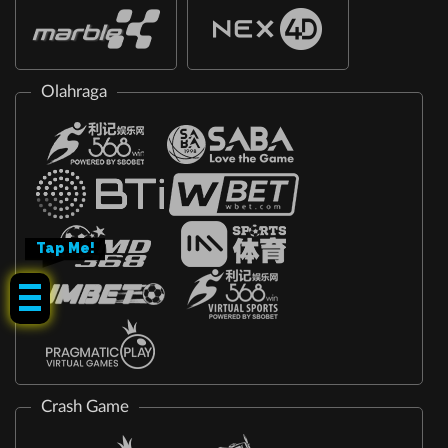
Olahraga
Crash Game