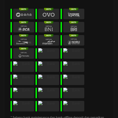
* Selama bank maintenance dan bank offline deposit dan penarikan