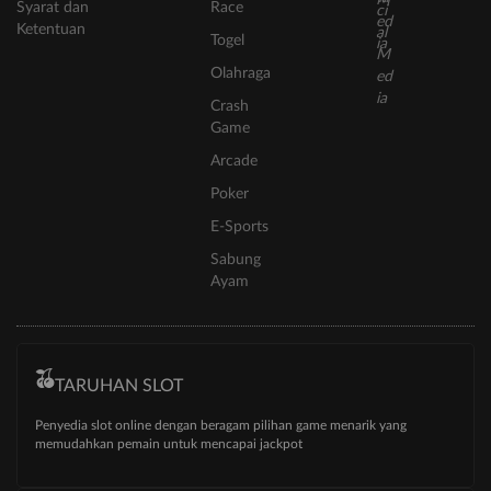
Syarat dan
Race
Ketentuan
Togel
Olahraga
Crash
Game
Arcade
Poker
E-Sports
Sabung
Ayam
TARUHAN SLOT
Penyedia slot online dengan beragam pilihan game menarik yang
memudahkan pemain untuk mencapai jackpot