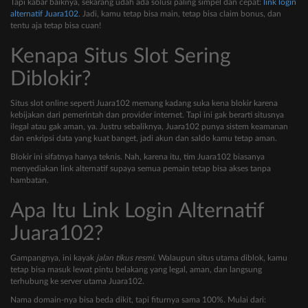
Tapi kabar baiknya, sekarang udah ada solusi paling simpel dan cepat:
link login
alternatif Juara102
. Jadi, kamu tetap bisa main, tetap bisa claim bonus, dan
tentu aja tetap bisa cuan!
Kenapa Situs Slot Sering
Diblokir?
Situs slot online seperti Juara102 memang kadang suka kena blokir karena
kebijakan dari pemerintah dan provider internet. Tapi ini gak berarti situsnya
ilegal atau gak aman, ya. Justru sebaliknya, Juara102 punya sistem keamanan
dan enkripsi data yang kuat banget, jadi akun dan saldo kamu tetap aman.
Blokir ini sifatnya hanya teknis. Nah, karena itu, tim Juara102 biasanya
menyediakan link alternatif supaya semua pemain tetap bisa akses tanpa
hambatan.
Apa Itu Link Login Alternatif
Juara102?
Gampangnya, ini kayak
jalan tikus resmi
. Walaupun situs utama diblok, kamu
tetap bisa masuk lewat pintu belakang yang legal, aman, dan langsung
terhubung ke server utama Juara102.
Nama domain-nya bisa beda dikit, tapi fiturnya sama 100%. Mulai dari: