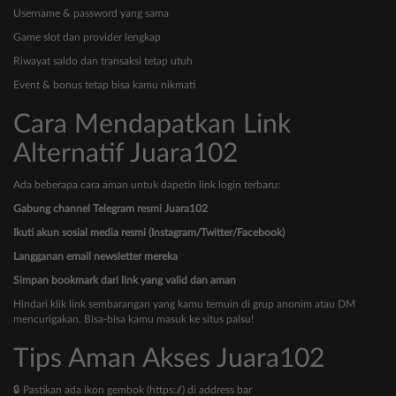
Username & password yang sama
Game slot dan provider lengkap
Riwayat saldo dan transaksi tetap utuh
Event & bonus tetap bisa kamu nikmati
Cara Mendapatkan Link
Alternatif Juara102
Ada beberapa cara aman untuk dapetin link login terbaru:
Gabung channel Telegram resmi Juara102
Ikuti akun sosial media resmi (Instagram/Twitter/Facebook)
Langganan email newsletter mereka
Simpan bookmark dari link yang valid dan aman
Hindari klik link sembarangan yang kamu temuin di grup anonim atau DM
mencurigakan. Bisa-bisa kamu masuk ke situs palsu!
Tips Aman Akses Juara102
🔒 Pastikan ada ikon gembok (https://) di address bar