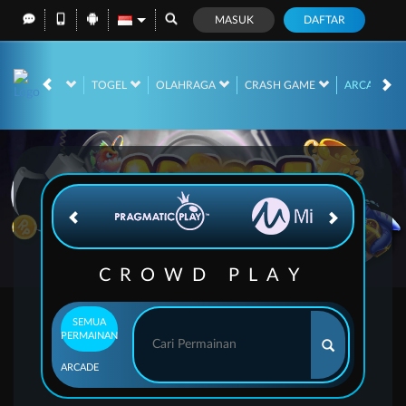
MASUK
DAFTAR
NO
RACE
TOGEL
OLAHRAGA
CRASH GAME
ARCADE
CROWD PLAY
SEMUA
PERMAINAN
ARCADE