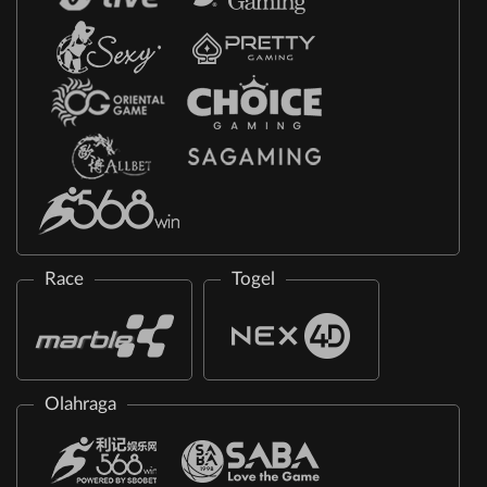
Race
Togel
Olahraga