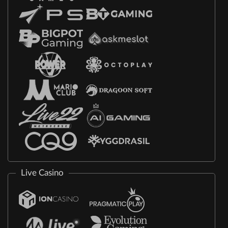
Live Casino