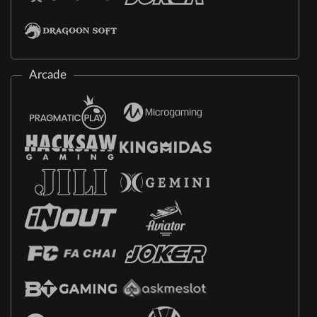
Arcade