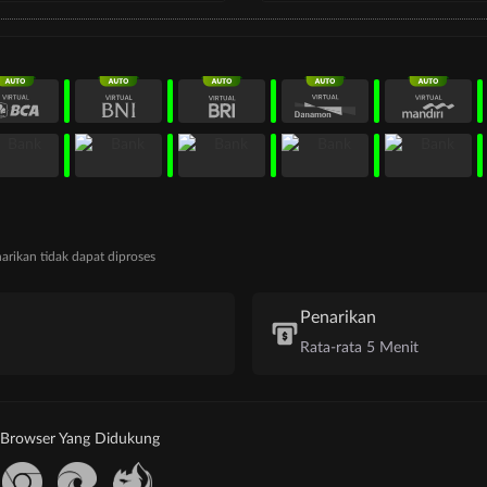
arikan tidak dapat diproses
Penarikan
Rata-rata 5 Menit
Browser Yang Didukung