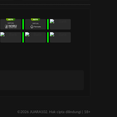
©2026 JUARA102. Hak cipta dilindungi | 18+