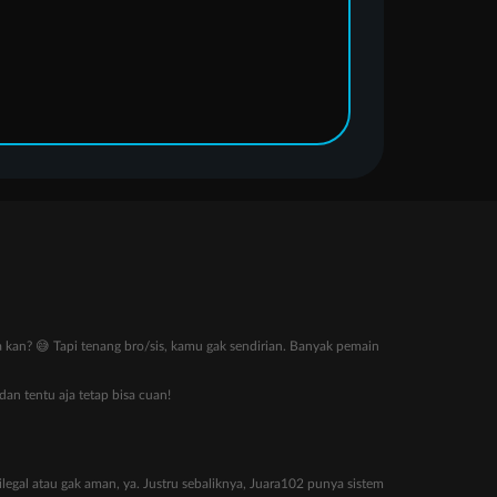
a kan? 😅 Tapi tenang bro/sis, kamu gak sendirian. Banyak pemain
 dan tentu aja tetap bisa cuan!
 ilegal atau gak aman, ya. Justru sebaliknya, Juara102 punya sistem