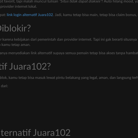
ot favorit, tapi malah muncul tulisan
“Situs tidak dapat diakses”
? Auto hilang mood, y
rovider internet lokal.
epat:
link login alternatif Juara102
. Jadi, kamu tetap bisa main, tetap bisa claim bonus,
iblokir?
karena kebijakan dari pemerintah dan provider internet. Tapi ini gak berarti situsnya
do kamu tetap aman.
iasanya menyediakan link alternatif supaya semua pemain tetap bisa akses tanpa hamba
tif Juara102?
blok, kamu tetap bisa masuk lewat pintu belakang yang legal, aman, dan langsung te
dari:
ternatif Juara102