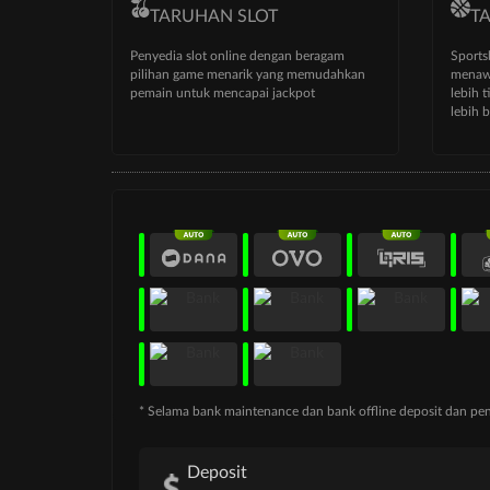
TARUHAN SLOT
T
Penyedia slot online dengan beragam
Sports
pilihan game menarik yang memudahkan
menawa
pemain untuk mencapai jackpot
lebih 
lebih 
* Selama bank maintenance dan bank offline deposit dan pen
Deposit