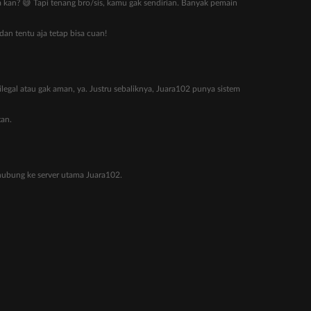
a kan? 😅 Tapi tenang bro/sis, kamu gak sendirian. Banyak pemain
 dan tentu aja tetap bisa cuan!
 ilegal atau gak aman, ya. Justru sebaliknya, Juara102 punya sistem
tan.
rhubung ke server utama Juara102.