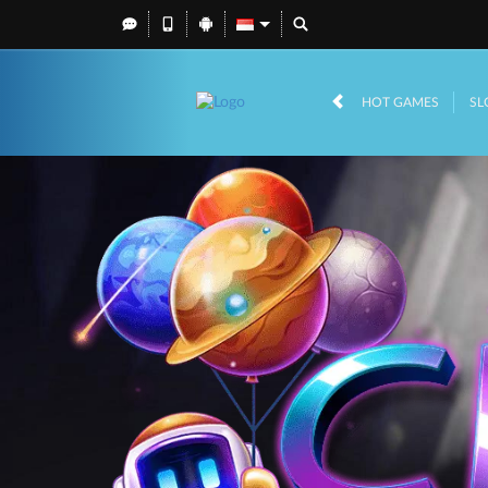
HOT GAMES
SL