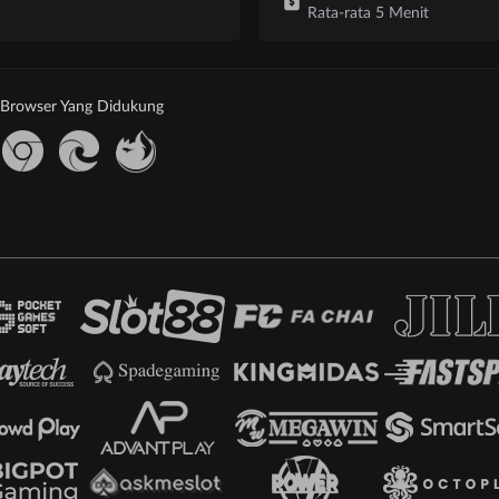
Rata-rata 5 Menit
Browser Yang Didukung