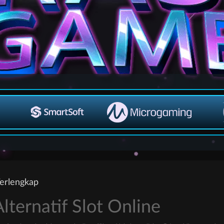
Terlengkap
lternatif Slot Online