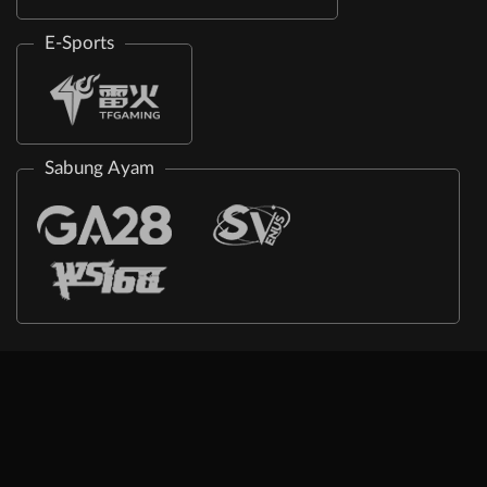
E-Sports
Sabung Ayam