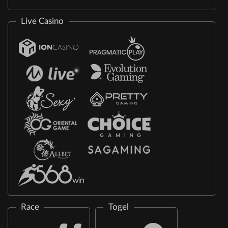
Live Casino
Race
Togel