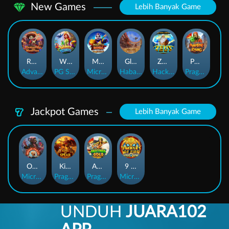
New Games
Lebih Banyak Game
Rhapsody of Muertos
Wings of Iguazu
Mighty Panda
Glory Of Rome
Ze Zeus
Pandemic Rising
AdvantPlay
PG Soft
MicroGaming
Habanero
Hacksaw
Pragmatic Play
Jackpot Games
Lebih Banyak Game
Orphan Organ
King Of Spears
Anaconda Gold
9 Masks of Fire™ HyperSpins™
MicroGaming
Pragmatic Play
Pragmatic Play
MicroGaming
UNDUH
JUARA102