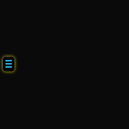
Tap Me!