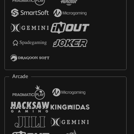
Arcade