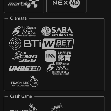
Olahraga
Crash Game