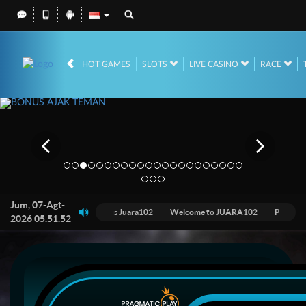
HOT GAMES
SLOTS
LIVE CASINO
RACE
Jum, 07-Agt-
puan mengatasnamakan situs Juara102
Welcome to JUARA102
Pemeliharaan 
2026 05.51.52