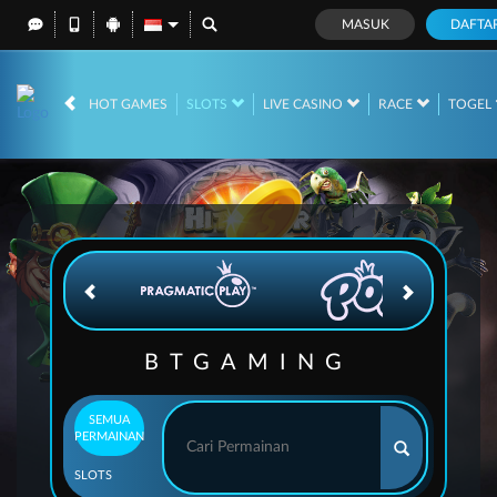
MASUK
DAFTA
IDR
12,667,790,
HOT GAMES
SLOTS
LIVE CASINO
RACE
TOGEL
BTGAMING
SEMUA
PERMAINAN
SLOTS