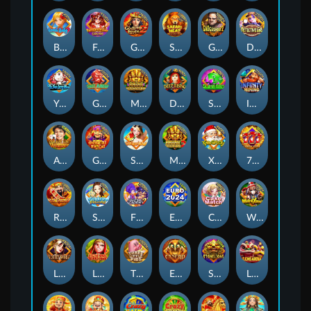
Beach Baby2
Fortunate Lion-Lucky Mix
Gods of Egypt2
SAFARI HEAT-MULTIPLY FUN
Gaogashou2 MULTIPLY FUN
Detective Girl
Yu Yue Long Men
Ghost Mansion
Mayan Adventure
Deep Rising
Slime Gem
Infinity Mining
All for the Winner
Gong Xi Fa Cai
Sugar Bar
Mayan Adventure2
X'mas Gift City
777-CLASSIC STYLE
Rich Fortune 2
Songkran Festival
Fighting Academy 2
EURO2024
CakeMatch
Weird Xmas
LUXURY WORLD
Little Red Riding Hood
Three Little Pigs
Ennead
Stonelions
Lion's area