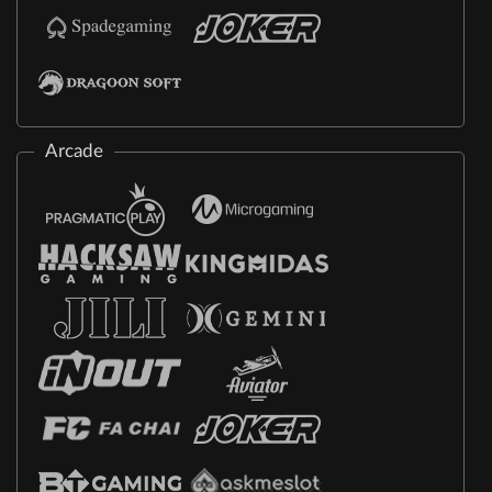
Arcade
Tap Me!