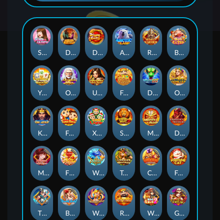
Since I'm here
Diamond buffalo
Dragon Gem2
Arctic Clash
ROMAN WARRIOR
Big Eater
Yuanbao Mahjong
Olympus - Zeus
Unparalleled Phoenix Dynasty
Fortune's Treasure
Dragon777
OLYMPUS DEMETER
KING ARTHUR
Fuwa Baoxi
X'Mas LABUBU
SAFARI HEAT 2-MULTIPLY FUN
Money Rush
Dragon’s Treasures
Mansion Battle Royale
Fire Dragon
Water Dragon
Treasure Hunters
Circus-Lucky Mix
Fortune Cat
Time Machine
Beach Baby
Wonderland
Rich Fortune
Weird Xmas2
Gold Fairy 2