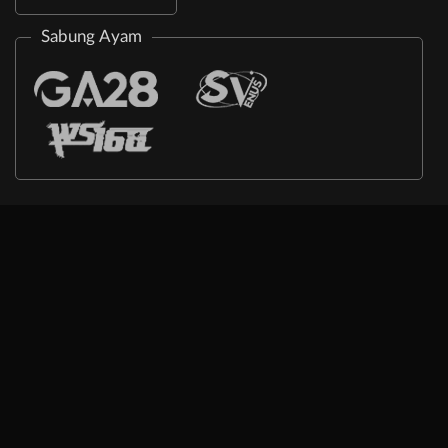
Sabung Ayam