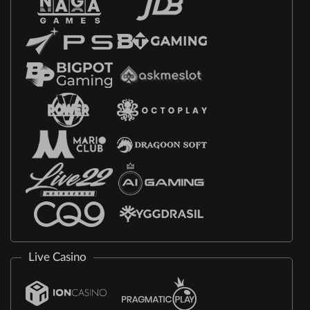
Live Casino