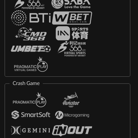
Crash Game