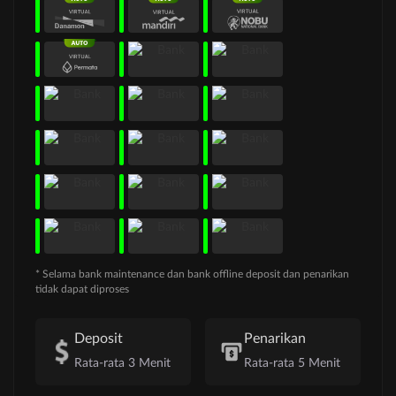
* Selama bank maintenance dan bank offline deposit dan penarikan
tidak dapat diproses
Deposit
Penarikan
Rata-rata 3 Menit
Rata-rata 5 Menit