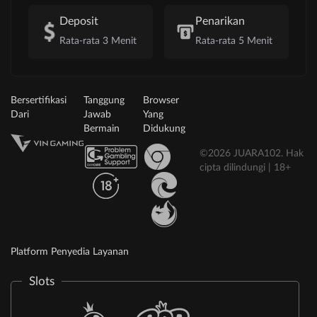
Deposit
Penarikan
Rata-rata 3 Menit
Rata-rata 5 Menit
Bersertifikasi
Tanggung
Browser
Dari
Jawab
Yang
Bermain
Didukung
©2026 JUARA102. Hak
cipta dilindungi | 18+
Platform Penyedia Layanan
Slots