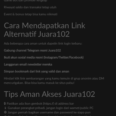
Game slot dan provider lengkap
Riwayat saldo dan transaksi tetap utuh
Event & bonus tetap bisa kamu nikmati
Cara Mendapatkan Link
Alternatif Juara102
Ada beberapa cara aman untuk dapetin link login terbaru:
Gabung channel Telegram resmi Juara102
Ikuti akun sosial media resmi (Instagram/Twitter/Facebook)
Langganan email newsletter mereka
Simpan bookmark dari link yang valid dan aman
Hindari klik link sembarangan yang kamu temuin di grup anonim atau DM
mencurigakan. Bisa-bisa kamu masuk ke situs palsu!
Tips Aman Akses Juara102
🔒 Pastikan ada ikon gembok (https://) di address bar
📱 Gunakan perangkat pribadi, jangan login dari warnet/public PC
🛑 Jangan pernah bagikan username dan password ke siapa pun