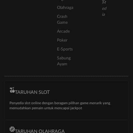
Olahraga
Crash
Game
Arcade
Poker
E-Sports
Sabung
Ayam
TARUHAN SLOT
Penyedia slot online dengan beragam pilihan game menarik yang
memudahkan pemain untuk mencapai jackpot
TARUHAN OLAHRAGA