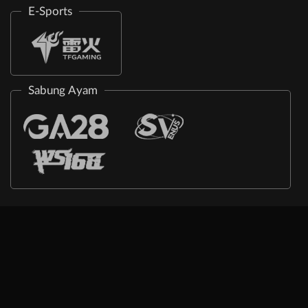
E-Sports
Sabung Ayam