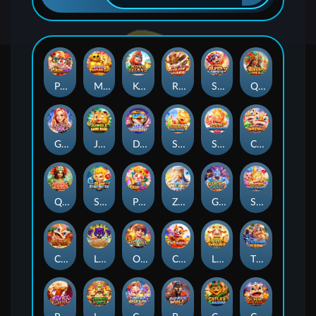
Poker Win
MUSCLE FORTUNE CAT
KONG ISLAND
REVOLVER HARE
SUPER ELEMENTS 2
Queen of Inca 2
GOLDEN IDOL
JUNGLE BANG BANG
DJ BOOM BOOM
Sugar Bang Bang 2
SUGAR BANG BANG PLUS
Chinese New Year Moreways
Queen of Inca
SUPER ELEMENTS
POKER WIN 2
ZEUS
GOLDEN GENIE
SUGAR BANG BANG
CHINESE NEW YEAR
LUXURY GOLDEN PANTHER
OPEN VAULT
CHILIHUAHUA
LUCKY FORTUNES
TREASURES OF ODIN