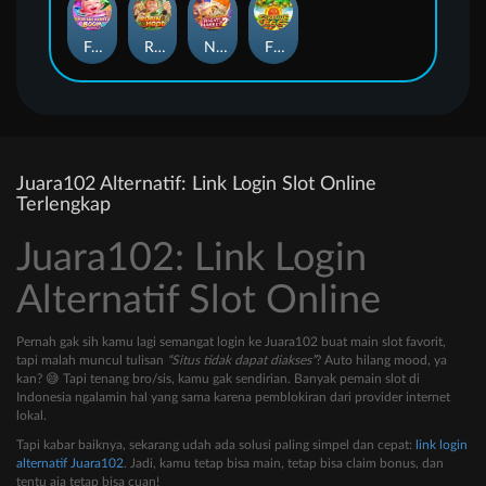
Fortune Money Boom
ROBIN HOOD
NIGHT MARKET 2
FORTUNE EGG
Juara102 Alternatif: Link Login Slot Online
Terlengkap
Juara102: Link Login
Alternatif Slot Online
Pernah gak sih kamu lagi semangat login ke Juara102 buat main slot favorit,
tapi malah muncul tulisan
“Situs tidak dapat diakses”
? Auto hilang mood, ya
kan? 😅 Tapi tenang bro/sis, kamu gak sendirian. Banyak pemain slot di
Indonesia ngalamin hal yang sama karena pemblokiran dari provider internet
lokal.
Tapi kabar baiknya, sekarang udah ada solusi paling simpel dan cepat:
link login
alternatif Juara102
. Jadi, kamu tetap bisa main, tetap bisa claim bonus, dan
tentu aja tetap bisa cuan!