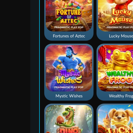
Fortunes of Aztec
Lucky Mous
Mystic Wishes
Wealthy Fro