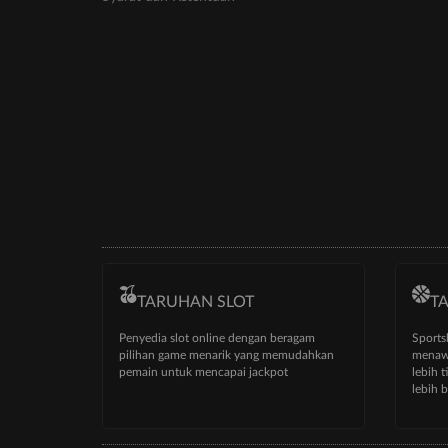
TARUHAN SLOT
T
Penyedia slot online dengan beragam
Sports
pilihan game menarik yang memudahkan
menawa
pemain untuk mencapai jackpot
lebih 
lebih 