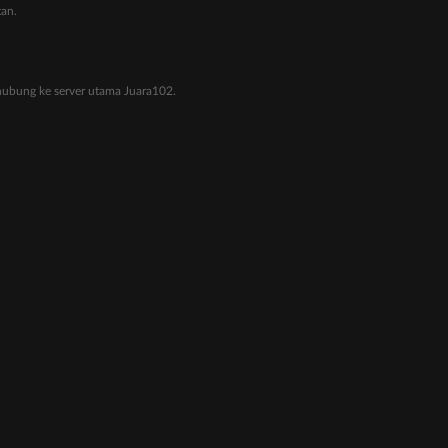
tan.
rhubung ke server utama Juara102.