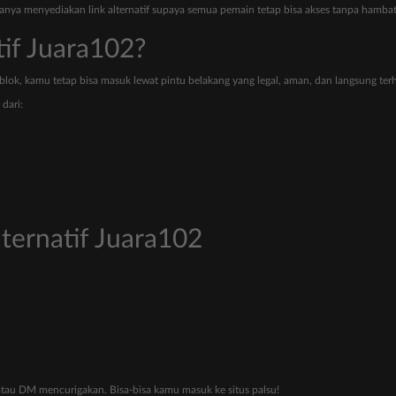
iasanya menyediakan link alternatif supaya semua pemain tetap bisa akses tanpa hamba
tif Juara102?
blok, kamu tetap bisa masuk lewat pintu belakang yang legal, aman, dan langsung te
dari:
ternatif Juara102
atau DM mencurigakan. Bisa-bisa kamu masuk ke situs palsu!