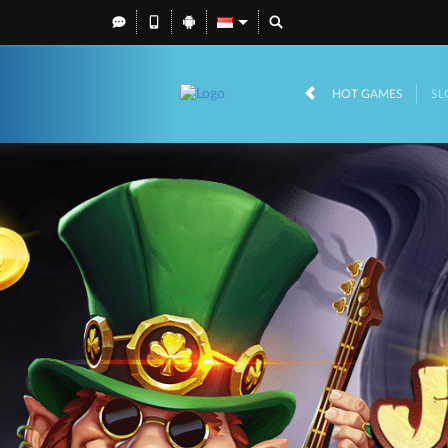
HOT GAMES
SL