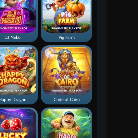
DJ Neko
Pig Farm
Happy Dragon
Code of Cairo