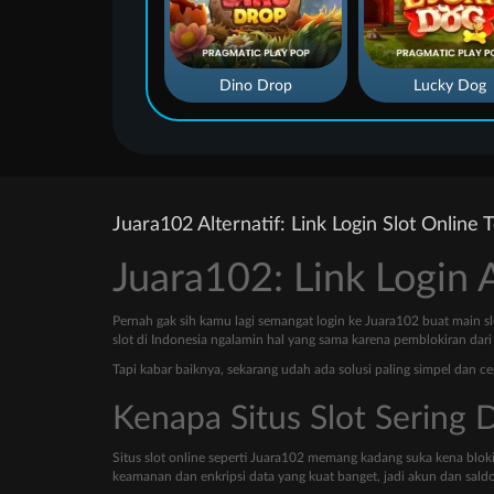
Dino Drop
Lucky Dog
Juara102 Alternatif: Link Login Slot Online 
Juara102: Link Login A
Pernah gak sih kamu lagi semangat login ke Juara102 buat main sl
slot di Indonesia ngalamin hal yang sama karena pemblokiran dari p
Tapi kabar baiknya, sekarang udah ada solusi paling simpel dan c
Kenapa Situs Slot Sering D
Situs slot online seperti Juara102 memang kadang suka kena blokir 
keamanan dan enkripsi data yang kuat banget, jadi akun dan sal