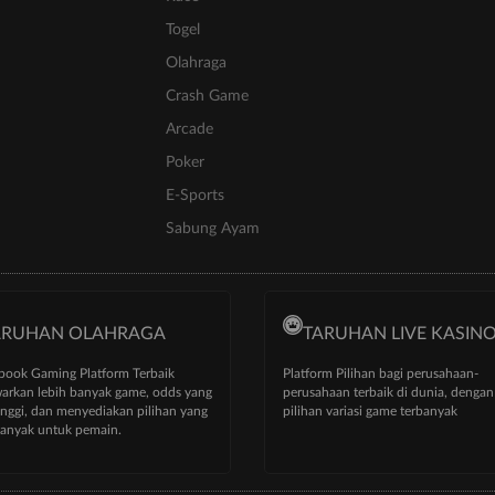
Togel
Olahraga
Crash Game
Arcade
Poker
E-Sports
Sabung Ayam
ARUHAN OLAHRAGA
TARUHAN LIVE KASIN
book Gaming Platform Terbaik
Platform Pilihan bagi perusahaan-
rkan lebih banyak game, odds yang
perusahaan terbaik di dunia, dengan
tinggi, dan menyediakan pilihan yang
pilihan variasi game terbanyak
banyak untuk pemain.