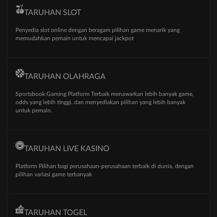
TARUHAN SLOT
Penyedia slot online dengan beragam pilihan game menarik yang
memudahkan pemain untuk mencapai jackpot
TARUHAN OLAHRAGA
Sportsbook Gaming Platform Terbaik menawarkan lebih banyak game,
odds yang lebih tinggi, dan menyediakan pilihan yang lebih banyak
untuk pemain.
TARUHAN LIVE KASINO
Platform Pilihan bagi perusahaan-perusahaan terbaik di dunia, dengan
pilihan variasi game terbanyak
TARUHAN TOGEL