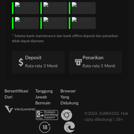
* Selama bank maintenance dan bank offline deposit dan penarikan
tidak dapat diproses
Deposit
Penarikan
Rata-rata 3 Menit
Rata-rata 5 Menit
Bersertifikasi
Tanggung
Browser
Dari
Jawab
Yang
Bermain
Didukung
©2026 JUARA102. Hak
cipta dilindungi | 18+