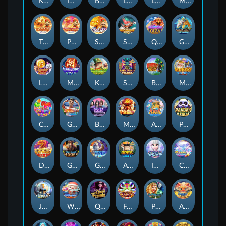
Kraken Queen
Into The Fay: Nixie
Bloodmoon Amazonia
Lucky Cat Slot4D
Lion Dance Slot4D
Macau Slot4D
Tiger Slot4D
Phoenix Slot4D
Slot4D
Shipwrecked Riches
Quantum Of Giza
Great Wall of Meta Dragon
Lucky Coins
Mahjong Style
Kingdom of Luck
Sanctum Of Savanah
Bonsai of the Riches
Mobox Olympia
Candy Bomb
Goal Rush
Black Pink (B.P.) in Metaverse
Mask of Truth Jumboways
Axie Universe
Panda Realm
Dragon FAFAFA
God's Gambit : Hades
God's Gambit Zeus
Apes Squad
Into the Fay: Snowie
Classic Diamond X5
Jarvis
Winter Winnings
Queen Femida
Fortune Dance
Princess and the Evil Witch
Advent of the Dragon