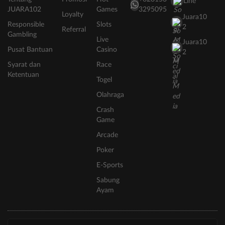
Line
JUARA102
Games
3295095
Loyalty
Juara10
Responsible
Slots
2
Referral
Gambling
Live
Juara10
Pusat Bantuan
Casino
2
Syarat dan
Race
Ketentuan
Togel
Olahraga
Crash
Game
Arcade
Poker
E-Sports
Sabung
Ayam