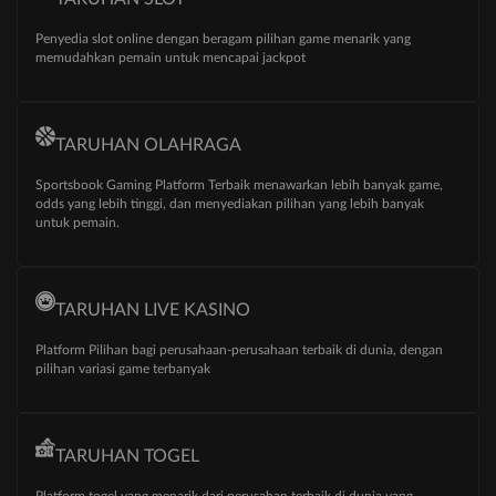
Penyedia slot online dengan beragam pilihan game menarik yang
memudahkan pemain untuk mencapai jackpot
TARUHAN OLAHRAGA
Sportsbook Gaming Platform Terbaik menawarkan lebih banyak game,
odds yang lebih tinggi, dan menyediakan pilihan yang lebih banyak
untuk pemain.
TARUHAN LIVE KASINO
Platform Pilihan bagi perusahaan-perusahaan terbaik di dunia, dengan
pilihan variasi game terbanyak
TARUHAN TOGEL