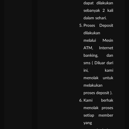
dapat dilakukan
sebanyak 2 kali
dalam sehari.
Proses Deposit
dilakukan
melalui Mesin
ATM, Internet
banking, dan
sms ( Diluar dari
ini, kami
menolak untuk
melakukan
proses deposit ).
Kami berhak
menolak proses
setiap member
yang