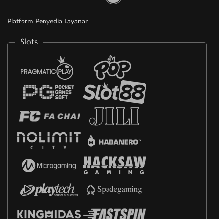
Platform Penyedia Layanan
Slots