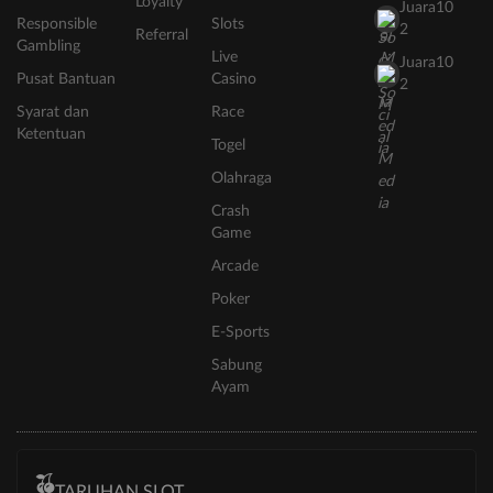
Loyalty
Juara10
Responsible
Slots
2
Referral
Gambling
Live
Juara10
Pusat Bantuan
Casino
2
Syarat dan
Race
Ketentuan
Togel
Olahraga
Crash
Game
Arcade
Poker
E-Sports
Sabung
Ayam
TARUHAN SLOT