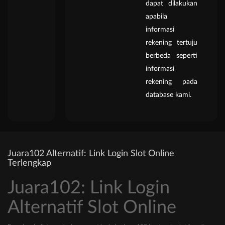
dapat dilakukan
apabila
informasi
rekening tertuju
berbeda seperti
informasi
rekening pada
database kami.
Juara102 Alternatif: Link Login Slot Online
Terlengkap
Juara102: Link Login
Alternatif Slot Online