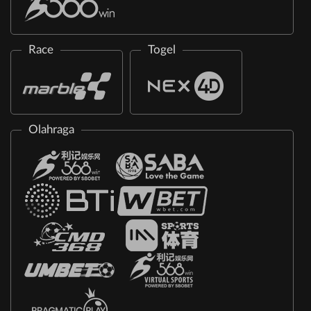
Race
Togel
Olahraga